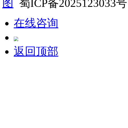
图
蜀ICP备2025123033号
在线咨询
返回顶部