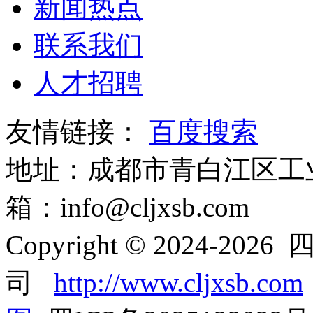
新闻热点
联系我们
人才招聘
友情链接：
百度搜索
地址：成都市青白江区工业园 
箱：info@cljxsb.com
Copyright © 2024
司
http://www.cljxsb.com