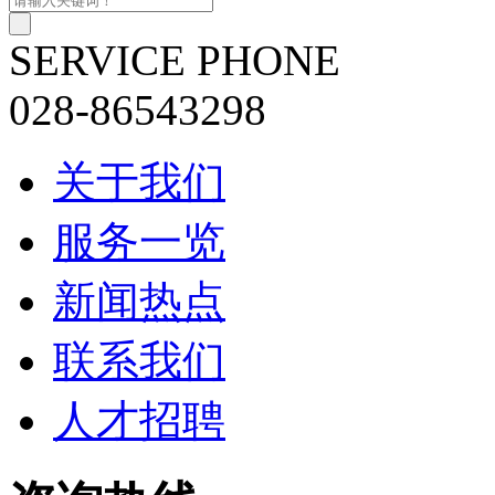
SERVICE PHONE
028-86543298
关于我们
服务一览
新闻热点
联系我们
人才招聘