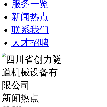
服务一览
新闻热点
联系我们
人才招聘
新闻热点